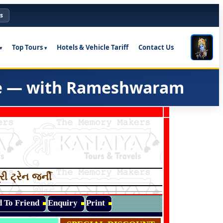
s
Top Tours
Hotels & Vehicle Tariff
Contact Us
e — with Rameshwaram
રી ટ્રેન જર્ની
d To Friend
Enquiry
Print