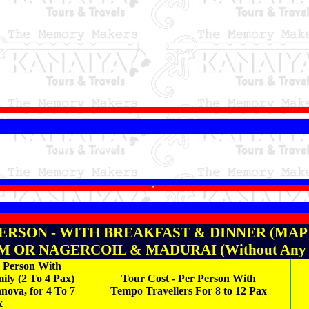
 પ્રૂફ (પેન કાર્ડ સિવાય) એટલે કે પાસપોર્ટ / ડ્રાઇવિંગ લાઇસન્સ / આધાર કાર્ડ / મતદારની આઈડી સાથે રાખે. તેમજ બુકિંગ સમયે તે
ા દિવસે મદુરાઈમાં સવારે નાસ્તા સાથે સમાપ્ત થાય છે.
કરવી. સાવધાન રહો
,
તમને ઘોડેસવારી
,
ખરીદી અને રમતગમતની પ્રવૃત્તિમાં ઠગ કરવામાં આવી શકે છે
,
તેથી તમારે સાવચેત રહેવું જરૂરી છે.
*
ERSON - WITH BREAKFAST & DINNER (MAP PLA
 OR NAGERCOIL & MADURAI (Without Any Tra
r Person With
ily (2 To 4 Pax)
Tour Cost - Per Person With
nnova, for 4 To 7
Tempo Travellers For 8 to 12 Pax
x