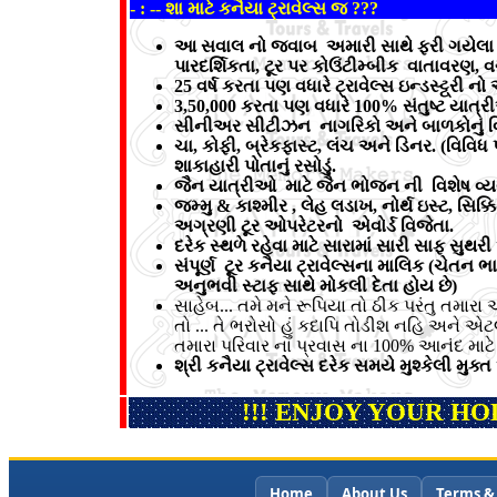
- : -- શા માટે કનૈયા ટ્રાવેલ્સ જ ???
આ સવાલ નો જવાબ અમારી સાથે ફરી ગયેલા બધા ગ
પારદર્શિકતા, ટૂર પર કોઉંટીમ્બીક વાતાવરણ, 
25 વર્ષ કરતા પણ વધારે ટ્રાવેલ્સ ઇન્ડસ્ટ્ટ્રી 
3,50,000 કરતા પણ વધારે 100% સંતુષ્ટ યાત
સીનીઅર સીટીઝન નાગરિકો અને બાળકોનું વિ
ચા, કોફી, બ્રેકફાસ્ટ, લંચ અને ડિનર. (વિવિ
શાકાહારી પોતાનું રસોડું.
જૈન યાત્રીઓ માટે જૈન ભોજન ની વિશેષ વ્ય
જમ્મુ & કાશ્મીર , લેહ લડાખ, નોર્થ ઇસ્ટ, સિક
અગ્રણી ટૂર ઓપરેટરનો એવોર્ડ વિજેતા.
દરેક સ્થળે રહેવા માટે સારામાં સારી સાફ સુથ
સંપૂર્ણ ટૂર કનૈયા ટ્રાવેલ્સના માલિક (ચેતન
અનુભવી સ્ટાફ સાથે મોકલી દેતા હોય છે)
સાહેબ... તમે મને રૂપિયા તો ઠીક પરંતુ તમારા 
તો ... તે ભરોસો હું કદાપિ તોડીશ નહિ અને 
તમારા પરિવાર ના પ્રવાસ ના 100% આનંદ માટ
શ્રી કનૈયા ટ્રાવેલ્સ દરેક સમયે મુશ્કેલી મ
!!! ENJOY YOUR HO
Home
About Us
Terms &