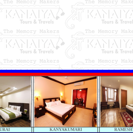
URAI
KANYAKUMARI
RAMES