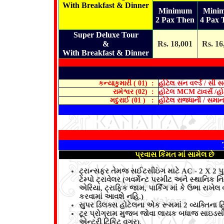
With Breakfast & Dinner
Minimum
Mini
2 Pax Then
4 Pax 
Super Deluxe Tour
&
Rs. 18,001
Rs. 16
With Breakfast & Dinner
કન્યાકુમારી ( 01) :
હોટેલ સન વર્લ્ડ / સી સ
રામેશ્વર (02) :
હોટેલ MCM ટાવર્સ /હોટે
મદુરાઈ (01 ) :
હોટેલ રાજધાની / સમાન
પ્રવાસ કિંમત માં સામેલ છે
ટ્રાન્સફર તેમજ સઈટસીઇંગ માટે AC - 2 X 2
ટેમ્પો ટ્રાવેલર (ગવર્મેન્ટ પરમીટ અને સ્થાનિક
એરિયા, ટ્રાફિક જામ, પાર્કિંગ માં કે ઉભા રાખે
કરવામાં આવશે નહિ.)
સુપર ડિલક્સ હોટેલના એક રૂમમાં 2 વ્યક્તિના હિ
ટૂર પ્રોગ્રામ મુજબ જોવા લાયક બધાજ સાઇડસ
એન્ટ્રી ટિકિટ વગર).