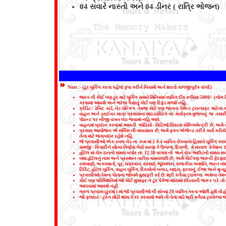
04 સવારે નાસ્તો અને 04 ડીનર ( રાત્રિ ભોજન)
Note :-
(ટૂર બુકિંગ કરતા પહેલાં કૃપા કરીને નિયમો અને શરતો કાળજીપૂર્વક વાંચો.)
ભારત ની કોઈ પણ ટૂર માટે બુકિંગ સમયે મિનિમમ વ્યક્તિ દીઠ રૂપિયા
5000/- (
નોન ર
કરવામાં આવશે અને ભરેલા પૈસાનું કોઈ પણ રિફંડ મળશે નહિ.
ક્રેડિટ / ડેબિટ કાર્ડ
,
નેટ બેન્કિંગ તેમજ કોઈ પણ જાતના પેમેન્ટ ટ્રાન્સફર માટેના 
વાહન અને ડ્રાઈવર માત્ર પ્રવાસના સાઇડસીઇંગ ના કાર્યક્રમ મુજબનું જ તમારી
પોઇન્ટ પર બીજી વખત લઇ જવામાં નહિ આવે.
વાહનમાં પ્રદાન કરવામાં આવતી ઓડિયો - વિડિઓ સિસ્ટમ કોમ્પ્લિમેન્ટ્રી છે
,
અમે ત
પ્રવાસ આયોજન એ સર્વિસ ની વ્યવસાય છે
,
અમે ફક્ત એજેન્ટ તરીકે કાર્ય કરીય
તેના માટે જવાબદાર રહેશે નહિ.
જે પ્રવાસીઓ એક ડબલ બેડ ના રૂમ માં
3
કે
4
વ્યક્તિ રોકવાના હિસાબે બુકિંગ કર
સમજી - વિચારીને યોગ્ય નિર્ણય લેવો કારણ કે ઉનાળા
,
દિવાળી
,
કે નાતાલ વેકેશન 
હોટેલ માં ચેક-ઇનનો સમય બપોર ના
12.30
વાગ્યા નો અને ચેક-આઉટનો સમય સવ
બધા હોટેલનું નામ અને પ્રસ્થાન તારીખ કામચલાઉ છે
;
અમે કોઈપણ જરૂરી ફેરફાર 
રમખાણો
,
અકસ્માતો
,
પૂર
,
ચક્રવાત
,
વરસાદ
,
ભૂસ્ખલન
,
રાજકીય અશાંતિ
,
ભારત બંધ
ટિકિટ
,
હોટેલ બુકિંગ
,
વાહન બુકિંગ
,
દિવસોનો બગાડ
,
ખાદ્ય
,
ફરવાનું
,
ઈજા અને મૃત્યુ
પ્રવાસીઓ તેમના પોતાના જોખમે મુસાફરી કરે છે. શ્રી કનૈયા ટ્રાવેલ્સ અથવા ત
કોઈ પણ પરિસ્થિતિમાં જો કોઈ મુસાફર ને ટૂર પેકેજ મધ્યમાં છોડવાની જરૂર પડે તો
આપવામાં આવશે નહીં.
ગ્રુપ પ્રવાસ (ટુરમાં ) માં જો પ્રવાસીઓ ની સંખ્યા
20
વ્યક્તિ કરતા ઓછી હશે તો હો
જો ફ્લાઇટ / ટ્રેન મોડી થાય કે રદ કરવામાં આવે તો તેના માટે શ્રી કનૈયા ટ્રાવેલ્સ 