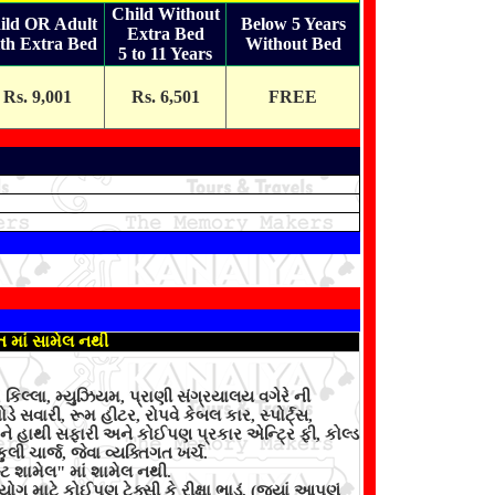
Child Without
ild OR Adult
Below 5 Years
Extra Bed
th Extra Bed
Without Bed
5 to 11 Years
Rs. 9,001
Rs. 6,501
FREE
ત માં સામેલ નથી
ન, કિલ્લા, મ્યુઝિયમ, પ્રાણી સંગ્રયાલય વગેરે ની
ોડે સવારી, રૂમ હીટર, રોપવે કેબલ કાર, સ્પોર્ટ્સ,
અને હાથી સફારી અને કોઈપણ પ્રકાર એન્ટ્રિ ફી, કોલ્ડ
કુલી ચાર્જ, જેવા વ્યક્તિગત ખર્ચ.
ટ શામેલ" માં શામેલ નથી.
માટે કોઈપણ ટેક્સી કે રીક્ષા ભાડું. (જ્યાં આપણું