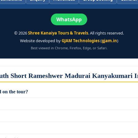
WhatsApp
©
2026
Shree Kanaiya Tours & Travels
. All rights reserved.
Website developed by
GJAM Technologies
(
gjam.in
)
Best viewed in Chrome, Firefox, Edge, or Safari.
uth Short Rameshwer Madurai Kanyakumari Ind
 on the tour?