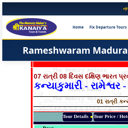
+9
Home
Fix Departure Tours
Rameshwaram Madurai
07 રાત્રી 08 દિવસ દક્ષિણ ભારત પ્
કન્યાકુમારી - રામેશ્વર 
01 રાત્રી કન્ય
Tour Details
Tour Price / Ho