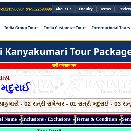
1-9321590898
/
+91-9322590898
About Us
Enquiry
Terms
Review
India Group Tours
India Customize Tours
International Tours
 Kanyakumari Tour Packag
श्री गणेशाय नमः
રવાસ
- મદુરાઈ
*
*
ાકુમારી - 02 રાત્રી રામેશ્વર - 01 રાત્રી મદુરાઈ - 03 રાત્
*
*
*
tel Name
Inclusions / Exclusions
Terms & Condition
Sen
*