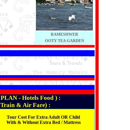
RAMESHWER
OOTY TEA GARDEN
ની જ એક નકલ પણ સબમિટ કરો.
N - Hotels Food ) :
in & Air Fare) :
Tour Cost For Extra Adult OR Child
With & Without Extra Bed / Mattress