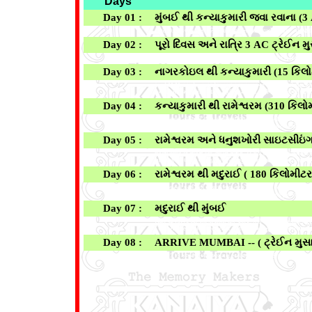
Days
Day 01 :
મુંબઈ થી કન્યાકુમારી જવા રવાના (3
રાત્રે 20.40 કલાકે છત્રપતિ શિવાજી ટર્મિનલ થી ઉપડતી 16339 - CSMT - 
Day 02 :
પૂરો દિવસ અને રાત્રિ 3 AC ટ્રેઈન મ
પૂરો દિવસ દિવસ અને રાત્રિ ટ્રેનની મુસાફરી. ( રાત્રે ટ્રેઈન મુસાફરી દ
Day 03 :
નાગરકોઇલ થી કન્યાકુમારી (15 કિલ
સવારે 10.30 કલાકે નાગરસ્ટેશન પર આગમન અને ત્યાંથી ઓટો રીક્ષા દ્વ
કન્યાકુમારી માતા મંદિર, વૅક્સ મ્યુઝિયમ અને ગાંધી સ્મારક વગેરે. સાંજ
Day 04 :
કન્યાકુમારી થી રામેશ્વરમ (310 કિલો
વહેલી સવારે હોટેલની ટેરેસ પરથી સૂર્યોદય નો આનંદ લેવો. સવારના નાસ્
(બસમાંથી), કન્યાકુમારી પહોચયાબાદ હોટેલ માં ટ્રાન્સફર. સાંજે APJ
Day 05 :
રામેશ્વરમ અને ધનુશખોરી સાઇટસીઇં
વહેલી સવારે ચા નાસ્તા બાદ અગ્નિ તીર્થમ, 23 કુંડી સ્નાન તેમજ રામેશ્વ
માં સંપૂર્ણપણે ધોવાઇ ગયું હતું પરંતુ તે હજી પણ મુલાકાત લેવા માટે લોક
Day 06 :
રામેશ્વરમ થી મદુરાઈ ( 180 કિલોમીટર
સવારે નાસ્તો કર્યા પછી કોડાઇકેનાલ તરફ જવા રવાના. રસ્તામાં મદુરાઈમ
સાંજે કોડાઈકેનાલ આગમન અને હોટેલ માં ટ્રાન્સફર. રાત્રિરોકાણ કોડ
Day 07 :
મદુરાઈ થી મુંબઈ
સવારે ચા નાસ્તા બાદ હોટેલ માંથી ચેક આઉટ કરી સવારે 9.50 કલાકે મદુરાઈ 
( સવારનો નાસ્તો અને રાત્રે ટ્રેઈન મુસાફરી દરમ્યાન કોઈ સર્વિસ મળશે 
Day 08 :
ARRIVE MUMBAI -- ( ટ્રેઈન મુસાફ
સાંજે 17.15 કલાકે મુંબઈ આગમન સાથે શ્રી કનૈયા ટુર્સ એન્ડ ટ્રાવેલ