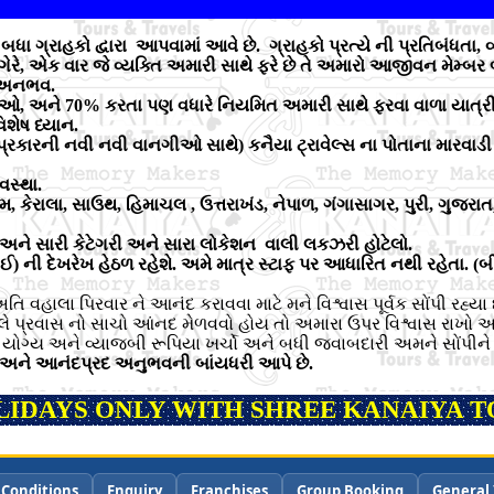
્રાહકો દ્વારા આપવામાં આવે છે. ગ્રાહકો પ્રત્યે ની પ્રતિબંધતા, વ્
વગેરે, એક વાર જે વ્યક્તિ અમારી સાથે ફરે છે તે અમારો આજીવન મેમ્બર
નો અનભવ.
્રીઓ, અને
70% કરતા પણ વધારે નિયમિત અમારી સાથે ફરવા વાળા યાત્
શેષ ધ્યાન.
ધ પ્રકારની નવી નવી વાનગીઓ સાથે) કનૈયા ટ્રાવેલ્સ ના પોતાના મારવાડ
વસ્થા.
્કિમ, કેરાલા, સાઉથ, હિમાચલ , ઉત્તરાખંડ, નેપાળ, ગંગાસાગર, પુરી, ગુજર
રી અને સારી કેટેગરી અને સારા લોકેશન વાલી લકઝરી હોટેલો.
 ભાઈ) ની દેખરેખ હેઠળ રહેશે. અમે માત્ર સ્ટાફ પર આધારિત નથી રહેતા
અતિ વહાલા પિરવાર ને આનંદ કરાવવા માટે મને વિશ્વાસ પૂર્વક સોંપી રહ્યા
એટલે પ્રવાસ નો સાચો આંનદ મેળવવો હોય તો અમારા ઉપર વિશ્વાસ રાખો 
ે યોગ્ય અને વ્યાજબી રૂપિયા ખર્ચો અને બધી જવાબદારી અમને સોંપીને
ુક્ત અને આનંદપ્રદ અનુભવની બાંયધરી આપે છે.
LIDAYS ONLY WITH SHREE KANAIYA TO
 Conditions
Enquiry
Franchises
Group Booking
General 