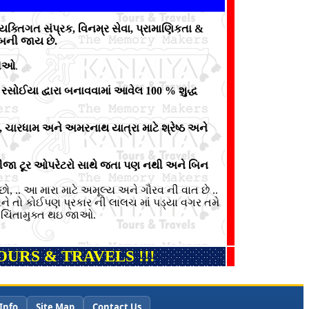
યક્તિગત સંપ્રક, વિનમ્ર સેવા, પ્રામાણિકતા &
 બની જાય છે.
રીઓ
.
ી રસોઈયા દ્વારા બનાવવામાં આવેલ 100 % શુદ્ધ
ાત, ચારધામ અને અમરનાથ યાત્રા માટે શ્રેષ્ઠ અને
. (બીજા ટૂર ઓપરેટરો સાથે જતા પણ નથી અને બિન
 છો, .. આ મારા માટે અમૂલ્ય અને ગૌરવ ની વાત છે ..
અને તો કોઈપણ પ્રકાર ની લાલચ માં પડ્યા વગર તમે
 ચિંતામુક્ત થઇ જાઓ.
URS & TRAVELS !!!
Info
Site Map
Contact Us