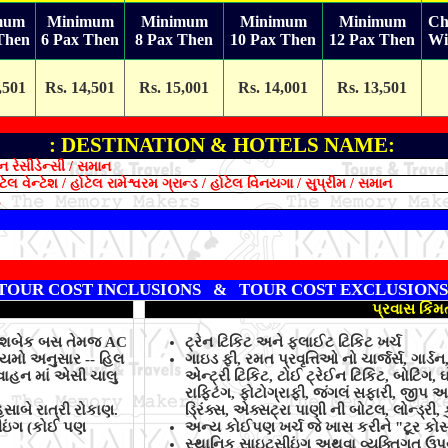
mum
Minimum
Minimum
Minimum
Minimum
Ch
Then
6 Pax Then
8 Pax Then
10 Pax Then
12 Pax Then
Wi
,501
Rs. 14,501
Rs. 15,001
Rs. 14,001
Rs. 13,501
: DESTINATION & HOTELS NAME:
ન રેસીડેન્સી / સમાન
લ વેન્ટેશ / હોટેલ રામેશ્વરમ ગ્રાન્ડ / હોટેલ વિનયગા / સુપ્રીમ / સમાન
TOUR COST INCLUSIONS & TOUR COST EXCLUSIONS
પ્રવાસ કિંમ
 પુશબેક બસ તેમજ AC
ટ્રેન ટિકિટ અને ફ્લાઈટ ટિકિટ ખર્ચ
 નિયમો અનુસાર -- હિલ
ગાઇડ ફી, રમત પ્રવૃત્તિઓ નો ચાર્જર્સ, ગાર્ડ
લ વાહન માં એસી ચાલુ
એન્ટ્રી ટિકિટ, ટોઈ ટ્રેઈન ટિકિટ, બોટિંગ, ઘ
રાફ્ટિંગ, ફોટોગ્રાફી, જંગલં સફારી, જીપ 
સાબે રાત્રી રોકાણ.
ડ્રિંક્સ, એક્સટ્રા પાણી ની બોટલ, લોન્ડ્રી, 
ીઇંગ (કોઈ પણ
અન્ય કોઈપણ ખર્ચ જે ખાસ કરીને "ટૂર કોસ્
સ્થાનિક સાઇટસીઇંગ અથવા વ્યક્તિગત ઉપયોગ 