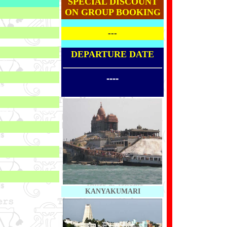
SPECIAL DISCOUNT
ON GROUP BOOKING
સ મળશે નહિ )
---
DEPARTURE DATE
મોરિયલ, ત્રિવેણી સંગમ,
----
્રિજ અને રોડ બ્રિજ ની મુલાકાત
ુલાકાત, ધનુષકોડી, 1964 ના ચક્રવાત
KANYAKUMARI