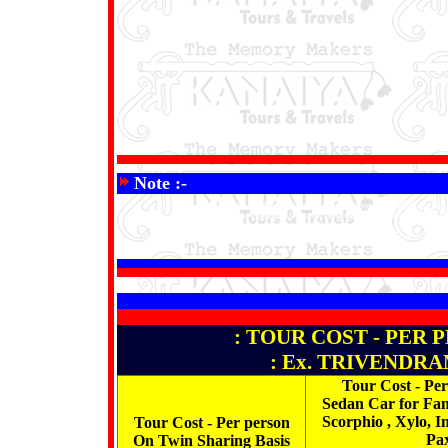
Note :-
ટૂર માં આવનાર અતિથિઓને વિનંતી કરવામાં આવે છે કે તેઓ કોઈપણ એક ઓરિજિનલ ફોટો આઈડી
આ ટૂર ત્રીજા દિવસે સવારે કન્યાકુમારી પહોંચ્યા બાદ રાત્રિ ભોજન સાથે શરૂ થાય છે અને 07 મ
તમે તમારી રોજીંદી જરૂરિયાત વાલી દવાઓ અને મેડિકલ કીટ સાથે રાખો.
કોઈ પણ જગ્યાએ પોતાના હિસાબે બરાબર ભાવતાલ કરીને જ ખરીદી કે સ્પોર્ટ્સ એકટીવીટી 
: TOUR COST - PER P
: Ex. TRIVENDRAM
Tour Cost - Pe
Sedan Car for Fam
Scorphio , Xylo, I
Tour Cost - Per person
Pa
On Twin Sharing Basis