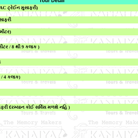
Tour Detail
 AC ટ્રેઈન મુસાફરી)
NAGERCOIL એક્ષપ્રેક્ષ ટ્રેઈન દ્વારા કન્યાકુમારી જવા રવાના. રાત્રી રોકાણ - ટ્રેઈન મુસાફરી. ( રાત્રે ટ્રેઈન મુસાફરી દરમ્યાન કોઈ સર્વિ
ુસાફરી
રમ્યાન કોઈ સર્વિસ મળશે નહિ )
ોમીટર)
ારા કન્યાકુમારી ટ્રાન્સફર (15 કિલોમીટર / 25 મિનિટ ). આગમન બાદ હોટેલ માં ટ્રાન્સફર. ફ્રેશઅપ અને બપોરના ભોજન બાદ વિવેકાનંદ રોક મે
ે બીચ પર સૂર્યાસ્તનો આનંદ માણો. રાત્રી રોકાણ કન્યાકુમારી. ( રાત્રિભોજન )
મીટર / 8 થી 9 કલાક )
તા પછી હોટેલમાંથી ચેક આઉટ કરીને રામેશ્વરમ જવા રવાના (8 - 9 કલાક / 310 કિલોમીટર ) અને રસ્તામાં અન્નાઈ ઈન્દિરા ગાંધી પમ્બન રેઈલવે બ
 અબ્દુલકલામ મેમોરિયલ અને હાઉસ , પંચમુખી હનુમાન વગેરે ફરવા માટે ફ્રી સમય રાત્રી રોકાણ રામેશ્વર. (સવારનો નાસ્તો અને રાત્રિભોજન)
ગ
ર મંદીર ના દર્શન માટે ફ્રી સમય. બપોરના ભોજન બાદ (સ્વખર્ચે ) જીપ / રીક્ષા દ્વારા ધનુશખોરી અને રામેશ્વર માં આવેલ મંદિરો અને મ્યૂઝીયમ ની મ
પ્રિય સ્થળ છે. રાત્રી રોકાણ રામેશ્વરમ (સવારનો નાસ્તો અને રાત્રિ ભોજન)
 / 4 કલાક)
ાં આવેલ મિનાક્સી મંદિર ના દર્શન અને મુલાકાત મોડી
ાઇકેનાલ. (સવારનો નાસ્તો અને રાત્રિ ભોજન)
રેલવે સ્ટેશન થી ઉપડતી 22630 ટેન (તિરુનેલવેલી) - દાદર એક્ષપ્રેક્ષ ટ્રેઈન દ્વારા મુંબઈ આવવા રવાના. રાત્રે ટ્રેઈન મુસાફરી.
નહિ )
રી દરમ્યાન કોઈ સર્વિસ મળશે નહિ )
્સ દ્વારા આયોજિત પ્રવાસના યાદગાર અનુભવ સાથે પ્રવાસનો અંત.