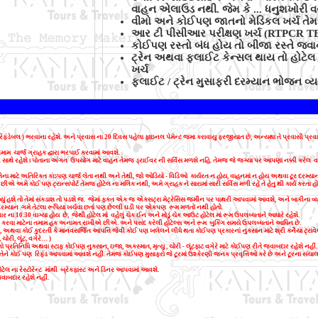
વાહન એલાઉડ નથી. જેમ કે ... ધનુશખોરી વગે
વીમો અને કોઈપણ જાતનો મેડિકલ ખર્ચ તેમજ ઇમ
આર ટી પીસીઆર પરીક્ષણ ખર્ચ (RTPCR T
કોઈપણ રસ્તો બંધ હોય તો બીજા રસ્તે જવાન
ટ્રેન અથવા ફ્લાઈટ કેન્સલ થાય તો હોટેલ 
ખર્ચ
ફ્લાઈટ / ટ્રેન મુસાફરી દરમ્યાન ભોજન વ્ય
િફંડેબલ ) ભરવાના રહેશે. અને પ્રવાસ ના
20
દિવસ પહેલા ફાઇનલ પેમેન્ટ જમા કરાવાયુ ફરજીયાત છે
,
અન્યથા તે પ્રવાસી પ્રવ
તમામ ચાર્જ ગ્રાહક દ્વારા ભરપાઈ કરવામાં આવશે.
 સાથે રહેશે। પોતાના અંગત ઉપયોગ માટે વાહન તેમજ ડ્રાઈવર ની સર્વિસ મળશે નહિ. તેમજ જે જગ્યા પર આપણા નક્કી કરેલ વા
ેના માટે અતિરિક્ત કંઇપણ ચાર્જ લેતા નથી અને તેથી
,
જો ઓડિયો - વિડિઓ કાર્યરત ન હોય
,
વાહનમાં ન હોય અથવા ટૂર દરમ્યાન 
ે છીએ અમે કોઈ પણ ટ્રાન્સપોર્ટ તેમજ હોટેલ ના મલિક નથી
,
અમે ગ્રાહક ને સારામાં સારી સર્વિસ મળી રહે તે હેતુ થી કાર્ય 
ાવ્યું હશે તો તેમાં સંકડાશ તો પડશે જ. જેમાં ફક્ત એક જ એક્સટ્રા મેટ્રેસિસ જમીન પર પાથરી આપવામાં આવશે
,
અને બાકીના વ્
દરમ્યાન ગમે તેટલા રૂપિયા ખર્ચવા છતાં પણ છેલ્લી ઘડી પર એકપણ રૂમ મળતો નથી હોતો.
ાર ના
10.30
વાગ્યા હોય છે
,
જેથી હોટેલ માં વહેલું ચેક ઈન અને મોડું ચેક આઉટ હોટેલ માં રૂમ ઉપલબ્ધતાને આધારે રહેશે.
કરવા માટેના તમામ હક અનામત રાખીએ છીએ. અને પસંદ કરેલી હોટેલ્સ અને રૂમ બુકિંગ સમયે ઉપલબ્ધતાને આધિન છે.
,
અથવા કોઈ કુદરતી કે માનવસર્જિત આપત્તિ જેવી કોઈ પણ ખલેલને લીધે થતા કોઈપણ પ્રકારનાં નુકસાન માટે શ્રી કનૈયા ટ્રાવેલ
,
ચોરી
,
લૂંટ
,
વગેરે… )
ેમનો પ્રતિનિધિ અથવા સ્ટાફ કોઈપણ નુકસાન
,
ઇજા
,
અકસ્માત
,
મૃત્યુ , ચોરી - લૂંટફાટ વગેરે માટે કોઈપણ રીતે જવાબદાર રહેશે નહીં.
 તેને કોઈ પણ રિફંડ આપવામાં આવશે નહીં. તેમજ કોઈપણ મુસાફરો જે ટૂરમાં ઉશ્કેરણી જનક પ્રવૃત્તિઓ કરે છે અને ટૂરના સંચાલનમા
ટેલ ના રેસ્ટોરેન્ટ માંથી બ્રેકફાસ્ટ અને ડિનર આપવામાં આવશે.
જવાબદાર રહેશે નહીં.