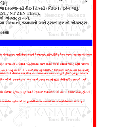
રે )
રજન્સી રીટર્ન ટેક્સી / વિમાન / ટ્રેન ભાડું.
EST / NT ZEN TEST).
ો એક્સટ્રા ખર્ચ.
માં રોકવાનો, જમવાનો અને ટ્રાન્સફર નો એક્સટ્રા
વસ્થા
ાસ માં જોડાવાના નથી તેમ સમજીને તેમના નામ
,
હોટેલ
,
ટિકિટ તેમજ અન્ય વ્યવસ્થાઓ કેન્સલ
હન ને જવાની પરમિશન નહિ હોય તેવા સ્થળે યાત્રી ઓ એ સ્વખર્ચે જવાનું રહેશે. એક જ
કામ કરવાનું બંધ કરે
,
તો તેના માટે કોઈ પણ એમાઉન્ટ બિલ માંથી બાદ કરવામાં આવશે નહિ.
કરતા હોઈએ છીએ. તેમ છતાં પણ કોઈક વાર અગવડતા - સગવડતા રહેતી હોય છે
,
તો ટૂર ઓપરેટર
યક્તિ ઓ એ ડબલ બેડ ના પલંગ પર એડજસ્ટ કરવાનું રહેશે. તેથી બુકિંગ કરાવતી વખતે
્સ કોઈપણ પ્રકારના નુકસાન કે રિફંડ માટે જવાબદાર નથી. (દા.ત .. ફ્લાઇટ ટિકિટ
,
ટ્રેનની
ં ખલેલ પહોંચાડે છે તેને ટૂરમાંથી બાકાત રાખવામાં આવશે અને તેના માટે કોઈ રીફંડ